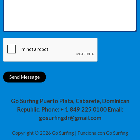
e
e
n
T
t
e
o
x
r
t
M
e
s
s
Send Message
a
g
e
Go Surfing Puerto Plata, Cabarete, Dominican
*
Republic. Phone: + 1 849 225 0100 Email:
gosurfingdr@gmail.com
Copyright © 2026 Go Surfing | Funciona con Go Surfing