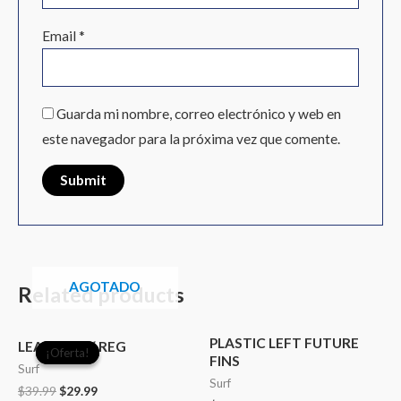
Email
*
Guarda mi nombre, correo electrónico y web en
este navegador para la próxima vez que comente.
AGOTADO
Related products
Original
Current
PLASTIC LEFT FUTURE
price
price
LEASH SB 9´ REG
¡Oferta!
¡Oferta!
FINS
was:
is:
Surf
$39.99.
$29.99.
Surf
$
39.99
$
29.99