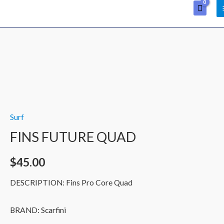
Ir
al
contenido
FINS
FUTURE
QUAD
quantity
Surf
FINS FUTURE QUAD
$
45.00
DESCRIPTION: Fins Pro Core Quad
BRAND: Scarfini