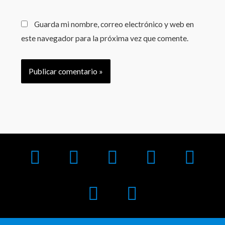
Guarda mi nombre, correo electrónico y web en
este navegador para la próxima vez que comente.
F
Y
E
W
P
T
B
a
o
t
h
a
r
i
c
u
h
a
y
i
t
e
t
e
t
p
p
c