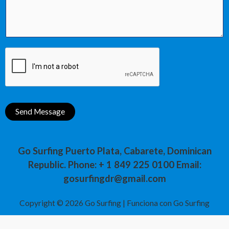
n
T
t
e
o
x
r
t
M
e
s
s
Send Message
a
g
e
Go Surfing Puerto Plata, Cabarete, Dominican
*
Republic. Phone: + 1 849 225 0100 Email:
gosurfingdr@gmail.com
Copyright © 2026 Go Surfing | Funciona con Go Surfing